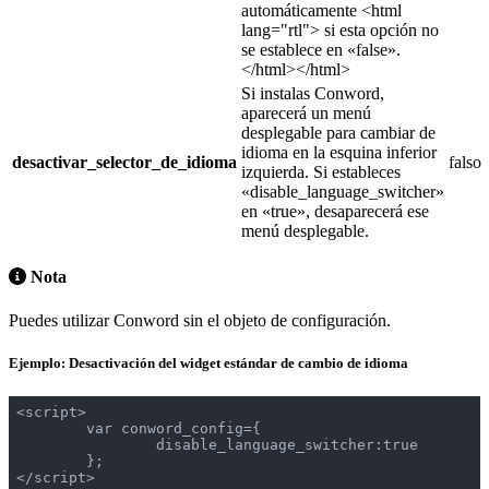
automáticamente <html
lang="rtl"> si esta opción no
se establece en «false».
</html></html>
Si instalas Conword,
aparecerá un menú
desplegable para cambiar de
idioma en la esquina inferior
desactivar_selector_de_idioma
falso
izquierda. Si estableces
«disable_language_switcher»
en «true», desaparecerá ese
menú desplegable.
Nota
Puedes utilizar Conword sin el objeto de configuración.
Ejemplo: Desactivación del widget estándar de cambio de idioma
<script>

	var conword_config={

		disable_language_switcher:true

	};

</script>
