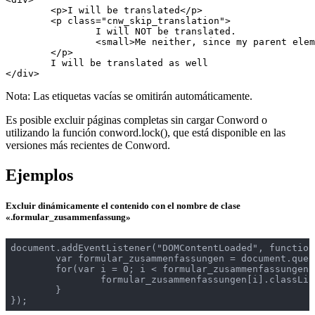
	<p>I will be translated</p>

	<p class="cnw_skip_translation">

		I will NOT be translated.

		<small>Me neither, since my parent element uses the cnw_skip_translation class.</small>

	</p>

	I will be translated as well

</div>
Nota: Las etiquetas vacías se omitirán automáticamente.
Es posible excluir páginas completas sin cargar Conword o
utilizando la función conword.lock(), que está disponible en las
versiones más recientes de Conword.
Ejemplos
Excluir dinámicamente el contenido con el nombre de clase
«.formular_zusammenfassung»
document.addEventListener("DOMContentLoaded", function(
	var formular_zusammenfassungen = document.querySelectorAll('.formular_zusammenfassung');

	for(var i = 0; i < formular_zusammenfassungen.length; i++){

		formular_zusammenfassungen[i].classList.add('cnw_skip_translation');

	}

});