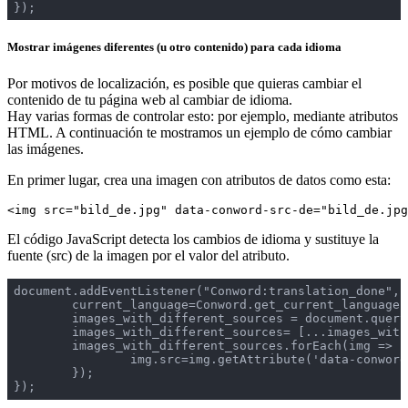
Mostrar imágenes diferentes (u otro contenido) para cada idioma
Por motivos de localización, es posible que quieras cambiar el
contenido de tu página web al cambiar de idioma.
Hay varias formas de controlar esto: por ejemplo, mediante atributos
HTML. A continuación te mostramos un ejemplo de cómo cambiar
las imágenes.
En primer lugar, crea una imagen con atributos de datos como esta:
<img src="bild_de.jpg" data-conword-src-de="bild_de.jpg
El código JavaScript detecta los cambios de idioma y sustituye la
fuente (src) de la imagen por el valor del atributo.
document.addEventListener("Conword:translation_done", f
	current_language=Conword.get_current_language();

	images_with_different_sources = document.querySelectorAll('.image_with_different_sources'); // or select [data-conword-src-de]

	images_with_different_sources= [...images_with_different_sources]; // convert list to array

	images_with_different_sources.forEach(img => {

		img.src=img.getAttribute('data-conword-src-'+current_language); // change src

	});
