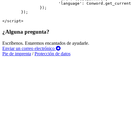
			'language': Conword.get_current_language()

		});

	});

</script>
¿Alguna pregunta?
Escríbenos. Estaremos encantados de ayudarle.
Enviar un correo electrónico
Pie de imprenta
/
Protección de datos