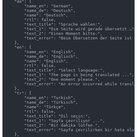
    "de": {

        "name_en": "German",

        "name_de": "Deutsch",

        "name": "Deutsch",

        "rtl": false,

        "text_title": "Sprache wählen:",

        "text_1": "Die Seite wird gerade übersetzt …",

        "text_2": "Einen Moment bitte.",

        "text_error": "Beim Übersetzen der Seite ist e
    },

    "en": {

        "name_en": "English",

        "name_de": "Englisch",

        "name": "English",

        "rtl": false,

        "text_title": "Select language:",

        "text_1": "The page is being translated ...",

        "text_2": "One moment please.",

        "text_error": "An error occurred while transla
    },

    "tr": {

        "name_en": "Turkish",

        "name_de": "Türkisch",

        "name": "Türkçe",

        "rtl": false,

        "text_title": "Dil seçin:",

        "text_1": "Sayfa çevriliyor ...",

        "text_2": "Bir dakika lütfen.",

        "text_error": "Sayfa çevrilirken bir hata oluşt
    },
