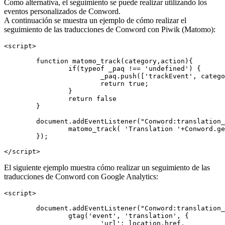
Como alternativa, el seguimiento se puede realizar utilizando los
eventos personalizados de Conword.
A continuación se muestra un ejemplo de cómo realizar el
seguimiento de las traducciones de Conword con Piwik (Matomo):
<script>

	function matomo_track(category,action){

		if(typeof _paq !== 'undefined') {

			_paq.push(['trackEvent', category, action, 1]);

			return true;

		}

		return false

	}

	document.addEventListener("Conword:translation_started", function(){

		matomo_track( 'Translation '+Conword.get_current_language(), location.href);

	});

</script>
El siguiente ejemplo muestra cómo realizar un seguimiento de las
traducciones de Conword con Google Analytics:
<script>

	document.addEventListener("Conword:translation_started", function(){

		gtag('event', 'translation', {

			'url': location.href,
