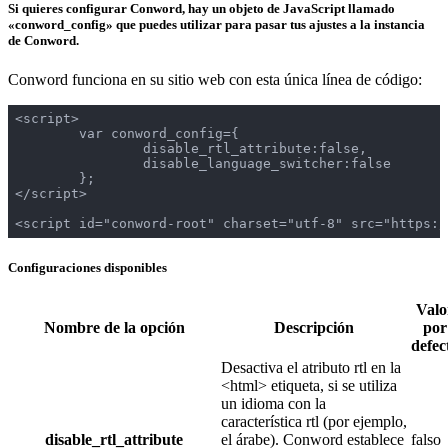
Si quieres configurar Conword, hay un objeto de JavaScript llamado
«conword_config» que puedes utilizar para pasar tus ajustes a la instancia
de Conword.
Conword funciona en su sitio web con esta única línea de código:
<script>

	var conword_config={

		disable_rtl_attribute:false,

		disable_language_switcher:false

	};

</script>

<script id="conword-root" charset="utf-8" src="https:/
Configuraciones disponibles
Valo
Nombre de la opción
Descripción
por
defec
Desactiva el atributo rtl en la
<html> etiqueta, si se utiliza
un idioma con la
característica rtl (por ejemplo,
disable_rtl_attribute
el árabe). Conword establece
falso