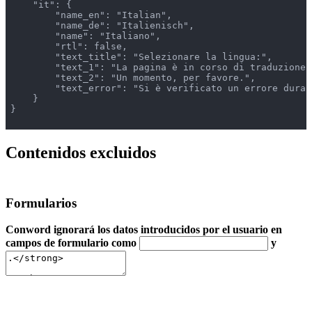
    "it": {

        "name_en": "Italian",

        "name_de": "Italienisch",

        "name": "Italiano",

        "rtl": false,

        "text_title": "Selezionare la lingua:",

        "text_1": "La pagina è in corso di traduzione .
        "text_2": "Un momento, per favore.",

        "text_error": "Si è verificato un errore duran
    }

}

Contenidos excluidos
Formularios
Conword ignorará los datos introducidos por el usuario en
campos de formulario como
y