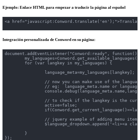
Ejemplo: Enlace HTML para empezar a traducir la página al español
<a href="javascript:Conword.translate('en');">Translat
Integración personalizada de Conword en su página:
document.addEventListener("Conword:ready", function(){

	my_languages=Conword.get_available_languages();

	for (var langkey in my_languages) {

		language_meta=my_languages[langkey];

		// now you can make use of the language object - see the chapter above.

		// eg:  language_meta.name or language_meta.name_en ...

		console.debug(language_meta.name,language_meta.name_en);

		// to check if the langkey is the currently active language:

		active=false;

		if(Conword.get_current_language()==langkey) active=true;

		// jquery example of adding menu items

		$language_dropdown.append('<li><a class="'+active+'" href="javascript:start_conwordio_translation(\''+langkey+'\');" data-lang="'+langkey+'" data-langname="'+language_meta.name+'" title="Diese Seite auf \''+language_meta.name+'\' übersetzen">'+language_meta.name+'</a></li>');

	}

});
