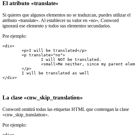
El atributo «translate»
Si quieres que algunos elementos no se traduzcan, puedes utilizar el
atributo «translate». Al establecer su valor en «no», Conword
ignorará ese elemento y todos sus elementos secundarios.
Por ejemplo:
<div>

	<p>I will be translated</p>

	<p translate="no">

		I will NOT be translated.

		<small>Me neither, since my parent element uses the transate attrube.</small>

	</p>

	I will be translated as well

</div>
La clase «cnw_skip_translation»
Conword omitirá todas las etiquetas HTML que contengan la clase
«cnw_skip_translation».
Por ejemplo:
<div>
