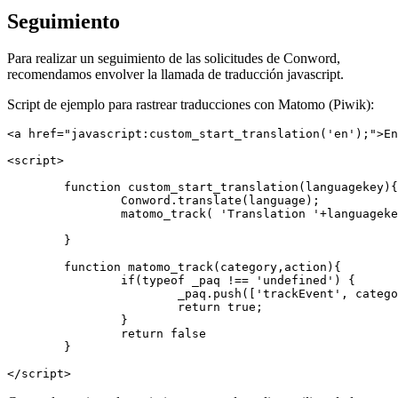
Seguimiento
Para realizar un seguimiento de las solicitudes de Conword,
recomendamos envolver la llamada de traducción javascript.
Script de ejemplo para rastrear traducciones con Matomo (Piwik):
<a href="javascript:custom_start_translation('en');">En
<script>

	function custom_start_translation(languagekey){

		Conword.translate(language);

		matomo_track( 'Translation '+languagekey, location.href);

	}

	function matomo_track(category,action){

		if(typeof _paq !== 'undefined') {

			_paq.push(['trackEvent', category, action, 1]);

			return true;

		}

		return false

	}

</script>