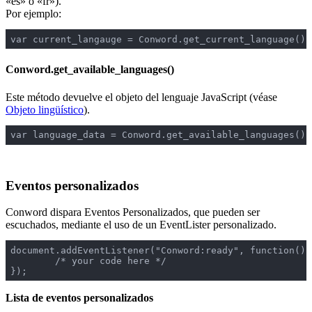
«es» o «fr»).
Por ejemplo:
var current_langauge = Conword.get_current_language();
Conword.get_available_languages()
Este método devuelve el objeto del lenguaje JavaScript (véase
Objeto lingüístico
).
var language_data = Conword.get_available_languages();
Eventos personalizados
Conword dispara Eventos Personalizados, que pueden ser
escuchados, mediante el uso de un EventLister personalizado.
document.addEventListener("Conword:ready", function(){

	/* your code here */

Lista de eventos personalizados