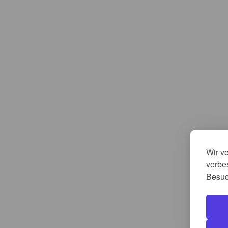
Wir v
verbes
Besuc