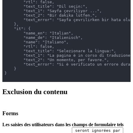
        "rtl": false,

        "text_title": "Dil seçin:",

        "text_1": "Sayfa çevriliyor ...",

        "text_2": "Bir dakika lütfen.",

        "text_error": "Sayfa çevrilirken bir hata oluşt
    },

    "it": {

        "name_en": "Italian",

        "name_de": "Italienisch",

        "name": "Italiano",

        "rtl": false,

        "text_title": "Selezionare la lingua:",

        "text_1": "La pagina è in corso di traduzione .
        "text_2": "Un momento, per favore.",

        "text_error": "Si è verificato un errore duran
    }

}

Exclusion du contenu
Forms
Les saisies des utilisateurs dans les champs de formulaire tels