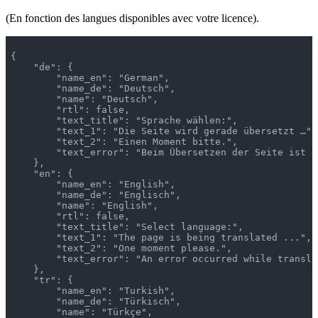
(En fonction des langues disponibles avec votre licence).
{

    "de": {

        "name_en": "German",

        "name_de": "Deutsch",

        "name": "Deutsch",

        "rtl": false,

        "text_title": "Sprache wählen:",

        "text_1": "Die Seite wird gerade übersetzt …",

        "text_2": "Einen Moment bitte.",

        "text_error": "Beim Übersetzen der Seite ist e
    },

    "en": {

        "name_en": "English",

        "name_de": "Englisch",

        "name": "English",

        "rtl": false,

        "text_title": "Select language:",

        "text_1": "The page is being translated ...",

        "text_2": "One moment please.",

        "text_error": "An error occurred while transla
    },

    "tr": {

        "name_en": "Turkish",

        "name_de": "Türkisch",

        "name": "Türkçe",
