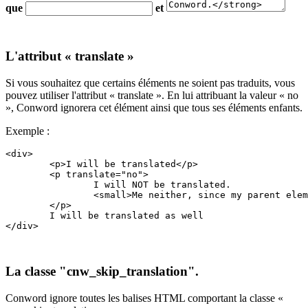
que
et
L'attribut « translate »
Si vous souhaitez que certains éléments ne soient pas traduits, vous
pouvez utiliser l'attribut « translate ». En lui attribuant la valeur « no
», Conword ignorera cet élément ainsi que tous ses éléments enfants.
Exemple :
<div>

	<p>I will be translated</p>

	<p translate="no">

		I will NOT be translated.

		<small>Me neither, since my parent element uses the transate attrube.</small>

	</p>

	I will be translated as well

</div>
La classe "cnw_skip_translation".
Conword ignore toutes les balises HTML comportant la classe «