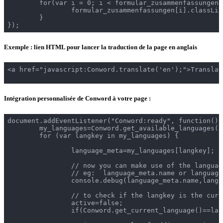
	for(var i = 0; i < formular_zusammenfassungen.length; i++){

		formular_zusammenfassungen[i].classList.add('cnw_skip_translation');

	}

});
Exemple : lien HTML pour lancer la traduction de la page en anglais
<a href="javascript:Conword.translate('en');">Translat
Intégration personnalisée de Conword à votre page :
document.addEventListener("Conword:ready", function(){

	my_languages=Conword.get_available_languages();

	for (var langkey in my_languages) {

		language_meta=my_languages[langkey];

		// now you can make use of the language object - see the chapter above.

		// eg:  language_meta.name or language_meta.name_en ...

		console.debug(language_meta.name,language_meta.name_en);

		// to check if the langkey is the currently active language:

		active=false;

		if(Conword.get_current_language()==langkey) active=true;
