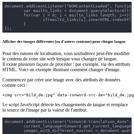
document.addEventListener("DOMContentLoaded", function(
	var mailto_links = document.querySelectorAll('a[href^="mailto:"]');

	for(var i = 0; i < mailto_links.length; i++){

		if(mailto_links[i].innerHTML.indexOf('@')>-1) mailto_links[i].classList.add('cnw_skip_translation');

	}

Afficher des images différentes (ou d'autres contenus) pour chaque langue
Pour des raisons de localisation, vous souhaiterez peut-être modifier
le contenu de votre site web lorsque vous changez de langue.
Il existe plusieurs façons de procéder : par exemple, via des attributs
HTML. Voici un exemple illustrant comment changer d'image.
Commencez par créer une image avec des attributs de données
comme ceci :
<img src="bild_de.jpg" data-conword-src-de="bild_de.jpg
Le script JavaScript détecte les changements de langue et remplace
la source de l'image par la valeur de l'attribut.
document.addEventListener("Conword:translation_done", f
	current_language=Conword.get_current_language();

	images_with_different_sources = document.querySelectorAll('.image_with_different_sources'); // or select [data-conword-src-de]
