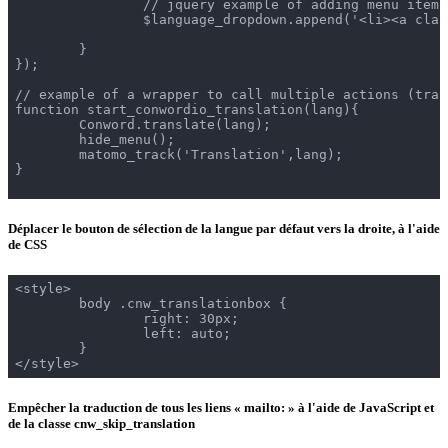
		// jquery example of adding menu items

		$language_dropdown.append('<li><a class="'+active+'" href="javascript:start_conwordio_translation(\''+langkey+'\');" data-lang="'+langkey+'" data-langname="'+language_meta.name+'" title="Diese Seite auf \''+language_meta.name+'\' übersetzen">'+language_meta.name+'</a></li>');

	}

});

// example of a wrapper to call multiple actions (tran
function start_conwordio_translation(lang){

	Conword.translate(lang);

	hide_menu();

	matomo_track('Translation',lang);

}

Déplacer le bouton de sélection de la langue par défaut vers la droite, à l'aide
de CSS
<style>

	body .cnw_translationbox {

		right: 30px;

		left: auto;

	}

Empêcher la traduction de tous les liens « mailto: » à l'aide de JavaScript et
de la classe cnw_skip_translation