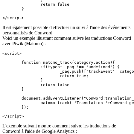
		return false

	}

</script>
Il est également possible d'effectuer un suivi à l'aide des événements
personnalisés de Conword.
Voici un exemple illustrant comment suivre les traductions Conword
avec Piwik (Matomo) :
<script>

	function matomo_track(category,action){

		if(typeof _paq !== 'undefined') {

			_paq.push(['trackEvent', category, action, 1]);

			return true;

		}

		return false

	}

	document.addEventListener("Conword:translation_started", function(){

		matomo_track( 'Translation '+Conword.get_current_language(), location.href);

	});

</script>
L'exemple suivant montre comment suivre les traductions de
Conword à l'aide de Google Analytics :