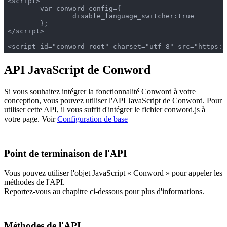
<script>

	var conword_config={

		disable_language_switcher:true

	};

</script>

<script id="conword-root" charset="utf-8" src="https:/
API JavaScript de Conword
Si vous souhaitez intégrer la fonctionnalité Conword à votre
conception, vous pouvez utiliser l'API JavaScript de Conword. Pour
utiliser cette API, il vous suffit d'intégrer le fichier conword.js à
votre page. Voir
Configuration de base
Point de terminaison de l'API
Vous pouvez utiliser l'objet JavaScript « Conword » pour appeler les
méthodes de l'API.
Reportez-vous au chapitre ci-dessous pour plus d'informations.
Méthodes de l'API