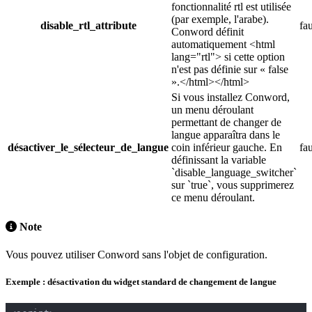
fonctionnalité rtl est utilisée
(par exemple, l'arabe).
disable_rtl_attribute
fa
Conword définit
automatiquement <html
lang="rtl"> si cette option
n'est pas définie sur « false
».</html></html>
Si vous installez Conword,
un menu déroulant
permettant de changer de
langue apparaîtra dans le
désactiver_le_sélecteur_de_langue
coin inférieur gauche. En
fa
définissant la variable
`disable_language_switcher`
sur `true`, vous supprimerez
ce menu déroulant.
Note
Vous pouvez utiliser Conword sans l'objet de configuration.
Exemple : désactivation du widget standard de changement de langue