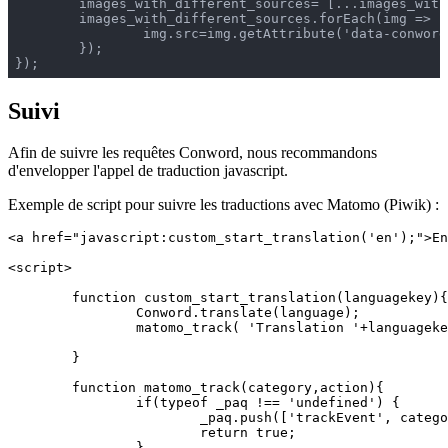
	images_with_different_sources= [...images_with_different_sources]; // convert list to array

	images_with_different_sources.forEach(img => {

		img.src=img.getAttribute('data-conword-src-'+current_language); // change src

	});

Suivi
Afin de suivre les requêtes Conword, nous recommandons
d'envelopper l'appel de traduction javascript.
Exemple de script pour suivre les traductions avec Matomo (Piwik) :
<a href="javascript:custom_start_translation('en');">En
<script>

	function custom_start_translation(languagekey){

		Conword.translate(language);

		matomo_track( 'Translation '+languagekey, location.href);

	}

	function matomo_track(category,action){

		if(typeof _paq !== 'undefined') {

			_paq.push(['trackEvent', category, action, 1]);

			return true;

		}
