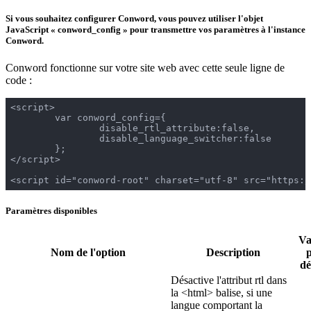
Si vous souhaitez configurer Conword, vous pouvez utiliser l'objet
JavaScript « conword_config » pour transmettre vos paramètres à l'instance
Conword.
Conword fonctionne sur votre site web avec cette seule ligne de
code :
<script>

	var conword_config={

		disable_rtl_attribute:false,

		disable_language_switcher:false

	};

</script>

<script id="conword-root" charset="utf-8" src="https:/
Paramètres disponibles
Va
Nom de l'option
Description
dé
Désactive l'attribut rtl dans
la <html> balise, si une
langue comportant la