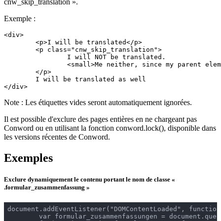
cnw_skip_translation ».
Exemple :
<div>

	<p>I will be translated</p>

	<p class="cnw_skip_translation">

		I will NOT be translated.

		<small>Me neither, since my parent element uses the cnw_skip_translation class.</small>

	</p>

	I will be translated as well

</div>
Note : Les étiquettes vides seront automatiquement ignorées.
Il est possible d'exclure des pages entières en ne chargeant pas
Conword ou en utilisant la fonction conword.lock(), disponible dans
les versions récentes de Conword.
Exemples
Exclure dynamiquement le contenu portant le nom de classe «
.formular_zusammenfassung »
document.addEventListener("DOMContentLoaded", function(
	var formular_zusammenfassungen = document.querySelectorAll('.formular_zusammenfassung');
