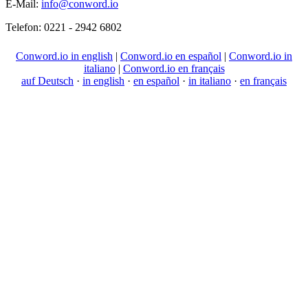
E-Mail:
info@conword.io
Telefon:
0221 - 2942 6802
Conword.io in english
|
Conword.io en español
|
Conword.io in
italiano
|
Conword.io en français
auf Deutsch
·
in english
·
en español
·
in italiano
·
en français