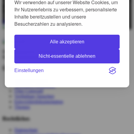
"Mein Ziel ist es, aktiv dazu beizutragen, eine lebenswertere Welt zu
Wir verwenden auf unserer Website Cookies, um
gestalten. Mit Conword kann ich dieses Engagement aus vollem
Ihr Nutzererlebnis zu verbessern, personalisierte
Herzen umsetzen."
Inhalte bereitzustellen und unsere
Termin vereinbaren
Besucherzahlen zu analysieren.
Termin vereinbaren
Alle akzeptieren
Der automatische Übersetzer
Nicht-essentielle ablehnen
für Ihre Internetseite
Über Conword
Einstellungen
Produktuebersicht
Webseiten übersetzen
Über Conword
Verfügbare Sprachen
Entwicklerdokumentation
Themen
Rechtliches
Datenschutz