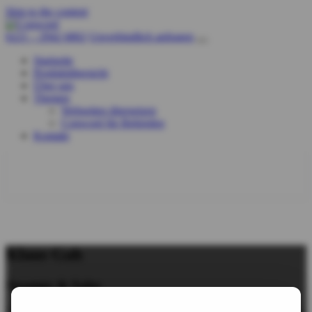
Skip to the content
0221 – 2942 6802
Unverbindlich anfragen
Startseite
Produktübersicht
Über uns
Themen
Webseiten übersetzen
Conword für Behörden
Kontakt
Klaus Gah
Strategy & Sales