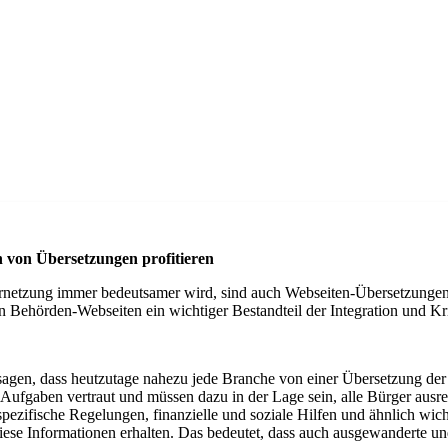
von Übersetzungen profitieren
Vernetzung immer bedeutsamer wird, sind auch Webseiten-Übersetzunge
 Behörden-Webseiten ein wichtiger Bestandteil der Integration und Kri
h sagen, dass heutzutage nahezu jede Branche von einer Übersetzung de
en Aufgaben vertraut und müssen dazu in der Lage sein, alle Bürger aus
zifische Regelungen, finanzielle und soziale Hilfen und ähnlich wicht
 diese Informationen erhalten. Das bedeutet, dass auch ausgewanderte u