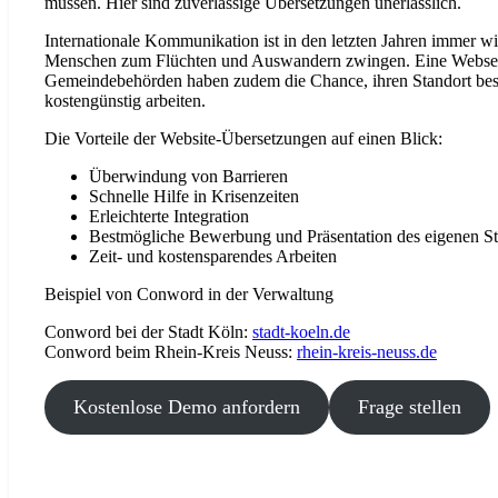
müssen. Hier sind zuverlässige Übersetzungen unerlässlich.
Internationale Kommunikation ist in den letzten Jahren immer wi
Menschen zum Flüchten und Auswandern zwingen. Eine Webseite, 
Gemeindebehörden haben zudem die Chance, ihren Standort bestm
kostengünstig arbeiten.
Die Vorteile der Website-Übersetzungen auf einen Blick:
Überwindung von Barrieren
Schnelle Hilfe in Krisenzeiten
Erleichterte Integration
Bestmögliche Bewerbung und Präsentation des eigenen St
Zeit- und kostensparendes Arbeiten
Beispiel von Conword in der Verwaltung
Conword bei der Stadt Köln:
stadt-koeln.de
Conword beim Rhein-Kreis Neuss:
rhein-kreis-neuss.de
Kostenlose Demo anfordern
Frage stellen