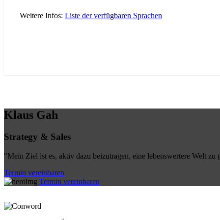
Weitere Infos:
Liste der verfügbaren Sprachen
Klaus Gah
Strategy & Sales
"Mein Ziel ist es, aktiv dazu beizutragen, eine lebenswertere Welt 
Termin vereinbaren
Termin vereinbaren