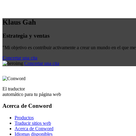
Klaus Gah
Estrategia y ventas
"Mi objetivo es contribuir activamente a crear un mundo en el que m
Concertar una cita
Concertar una cita
El traductor
automático para tu página web
Acerca de Conword
Productos
Traducir sitios web
Acerca de Conword
Idiomas disponibles