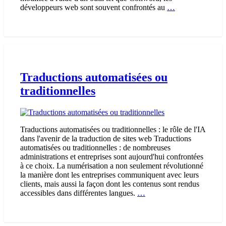
Les
développeurs web sont souvent confrontés au
…
différents
sens
de
lecture
du
texte
:
Traductions automatisées ou
ltr
traditionnelles
et
rtl
Traductions automatisées ou traditionnelles : le rôle de l'IA
dans l'avenir de la traduction de sites web Traductions
automatisées ou traditionnelles : de nombreuses
administrations et entreprises sont aujourd'hui confrontées
à ce choix. La numérisation a non seulement révolutionné
la manière dont les entreprises communiquent avec leurs
clients, mais aussi la façon dont les contenus sont rendus
Traductions
accessibles dans différentes langues.
…
automatisées
ou
traditionnelles