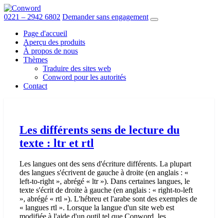
Skip
to
0221 – 2942 6802
Demander sans engagement
the
Page d'accueil
content
Aperçu des produits
À propos de nous
Thèmes
Traduire des sites web
Conword pour les autorités
Contact
Les différents sens de lecture du
texte : ltr et rtl
Les langues ont des sens d'écriture différents. La plupart
des langues s'écrivent de gauche à droite (en anglais : «
left-to-right », abrégé « ltr »). Dans certaines langues, le
texte s'écrit de droite à gauche (en anglais : « right-to-left
», abrégé « rtl »). L'hébreu et l'arabe sont des exemples de
« langues rtl ». Lorsque la langue d'un site web est
modifiée à l'aide d'un outil tel que Conword, les