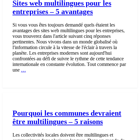
Sites web multilingues pour les
entreprises – 5 avantages
Si vous vous êtes toujours demandé quels étaient les
avantages des sites web multilingues pour les entreprises,
vous trouverez dans l'article suivant cinq réponses
pertinentes. Nous vivons dans un monde globalisé où
l'information circule à la vitesse de l'éclair à travers la
planète. Les entreprises modernes sont aujourd'hui
confrontées au défi de suivre le rythme de cette tendance
internationale en constante évolution. Tout commence par
Sites
une
…
web
multilingues
pour
les
entreprises
–
5
Pourquoi les communes devraient
avantages
être multilingues – 5 raisons
Les collectivités locales doivent être multilingues et