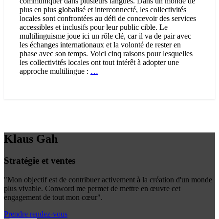
communiquer dans plusieurs langues. Dans un monde de
plus en plus globalisé et interconnecté, les collectivités
locales sont confrontées au défi de concevoir des services
accessibles et inclusifs pour leur public cible. Le
multilinguisme joue ici un rôle clé, car il va de pair avec
les échanges internationaux et la volonté de rester en
phase avec son temps. Voici cinq raisons pour lesquelles
les collectivités locales ont tout intérêt à adopter une
Pourquoi
approche multilingue :
…
les
communes
devraient
être
multilingues
–
5
Klaus Gah
raisons
Stratégie et ventes
"Mon objectif est de contribuer activement à la création d'un monde
plus vivable. Conword me permet de mettre en œuvre cet
engagement de tout mon cœur".
Prendre rendez-vous